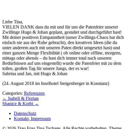
Liebe Tina,
VIELEN DANK dass du mit und für uns die Patenfeier unserer
Zwillinge Hugo & Johan geplant, gestaltet und durchgeführt hast!
Mit deiner positiven Entspanntheit (unser Zwillings-Chaos hat dich
einfach nie aus der Ruhe gebracht), den kreativen Ideen (die du
unter anderem auch mit unseren Paten direkt umgesetzt hast) und
einer ganzen Menge Flexibilität ( ob online oder offline, morgens,
mittags oder abends – du hast dich immer total nach unseren
Bedürfnissen auf uns eingestellt) wurde die Patenfeier mit zu dem
tollen, großen Tag für unsere Jungs, der es war!
Sabrina und Jan, mit Hugo & Johan
(24. August 2018 im Inselhotel Steigenberger in Konstanz)
Categories:
Referenzen
←
Isabell & Florian
Shanice & Korbi
→
Datenschutz
Kontakt, Impressum
©
2026 Trau Frau Tina Tschage. Alle Rechte vorbehalten. Theme