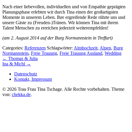
Nach einer liebevollen, individuellen und von Empathie geprägten
Planungsphase erlebten wir durch Tina einen der großartigsten
Momente in unserem Leben. Ihre ergreifende Rede rührte uns und
unsere Gäste zu (Freuden-)Tränen. Wir können Tina mit ihrem
Talent Menschen zu erreichen jederzeit weiterempfehlen!
(am 2. August 2014 auf der Burg Normannstein in Treffurt)
Categories:
Referenzen
Schlagwörter:
Almhochzeit
,
Alpen
,
Burg
Normannstein
,
Freie Trauung
,
Freie Trauung Ausland
,
Wedding
←
Thomas & Julia
Ina & Michl
→
Datenschutz
Kontakt, Impressum
©
2026 Trau Frau Tina Tschage. Alle Rechte vorbehalten. Theme
von:
chekka.de
.