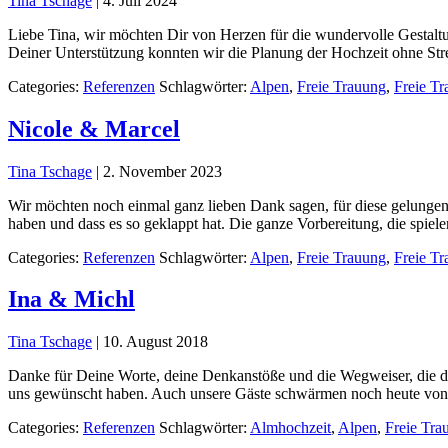
Tina Tschage
|
4. Juli 2024
Liebe Tina, wir möchten Dir von Herzen für die wundervolle Gestal
Deiner Unterstützung konnten wir die Planung der Hochzeit ohne Str
Categories:
Referenzen
Schlagwörter:
Alpen
,
Freie Trauung
,
Freie T
Nicole & Marcel
Tina Tschage
|
2. November 2023
Wir möchten noch einmal ganz lieben Dank sagen, für diese gelungene
haben und dass es so geklappt hat. Die ganze Vorbereitung, die spiel
Categories:
Referenzen
Schlagwörter:
Alpen
,
Freie Trauung
,
Freie T
Ina & Michl
Tina Tschage
|
10. August 2018
Danke für Deine Worte, deine Denkanstöße und die Wegweiser, die du
uns gewünscht haben. Auch unsere Gäste schwärmen noch heute von 
Categories:
Referenzen
Schlagwörter:
Almhochzeit
,
Alpen
,
Freie Tra