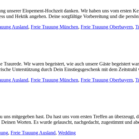
tung unserer Elopement-Hochzeit danken. Wir haben uns vom ersten Ke
ess und Hektik angehen. Deine sorgfältige Vorbereitung und die persö
rauung Ausland
,
Freie Trauung München
,
Freie Trauung Oberbayern
,
T
 Traurede. Wir waren begeistert, wie auch unsere Gäste begeistert wa
erische Unterstützung durch Dein Einstiegsgeschenk mit dem Zeitstrahl
rauung Ausland
,
Freie Trauung München
,
Freie Trauung Oberbayern
,
T
 uns mitgegeben hast. Du hast uns vom ersten Treffen an überzeugt, d
Deinen Worten. Es wurde gelauscht, nachgedacht, zugestimmt und abe
uung
,
Freie Trauung Ausland
,
Wedding