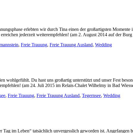
anungsphase erlebten wir durch Tina einen der großartigsten Momente 
erreichen jederzeit weiterempfehlen! (am 2. August 2014 auf der Burg 
mannstein
,
Freie Trauung
,
Freie Trauung Ausland
,
Wedding
n wohlgefühlt. Du hast uns großartig unterstützt und unser Fest beso
empfehlen! (am 24. Juli 2015 im Relais-Chalet Wilhelmy in Bad Wiess
see
,
Freie Trauung
,
Freie Trauung Ausland
,
Tegernsee
,
Wedding
er Tag im Leben“ tatsächlich unvergesslich geworden ist. Angefangen be