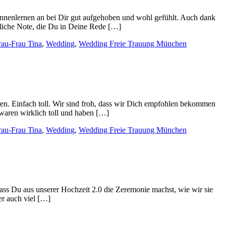
nnenlernen an bei Dir gut aufgehoben und wohl gefühlt. Auch dank
nliche Note, die Du in Deine Rede […]
rau-Frau Tina
,
Wedding
,
Wedding Freie Trauung München
ren. Einfach toll. Wir sind froh, dass wir Dich empfohlen bekommen
 waren wirklich toll und haben […]
rau-Frau Tina
,
Wedding
,
Wedding Freie Trauung München
ass Du aus unserer Hochzeit 2.0 die Zeremonie machst, wie wir sie
r auch viel […]