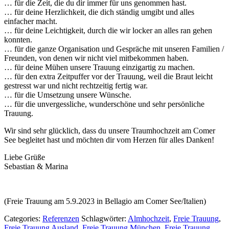
… für die Zeit, die du dir immer für uns genommen hast.
… für deine Herzlichkeit, die dich ständig umgibt und alles
einfacher macht.
… für deine Leichtigkeit, durch die wir locker an alles ran gehen
konnten.
… für die ganze Organisation und Gespräche mit unseren Familien /
Freunden, von denen wir nicht viel mitbekommen haben.
… für deine Mühen unsere Trauung einzigartig zu machen.
… für den extra Zeitpuffer vor der Trauung, weil die Braut leicht
gestresst war und nicht rechtzeitig fertig war.
… für die Umsetzung unsere Wünsche.
… für die unvergessliche, wunderschöne und sehr persönliche
Trauung.
Wir sind sehr glücklich, dass du unsere Traumhochzeit am Comer
See begleitet hast und möchten dir vom Herzen für alles Danken!
Liebe Grüße
Sebastian & Marina
(Freie Trauung am 5.9.2023 in Bellagio am Comer See/Italien)
Categories:
Referenzen
Schlagwörter:
Almhochzeit
,
Freie Trauung
,
Freie Trauung Ausland
,
Freie Trauung München
,
Freie Trauung