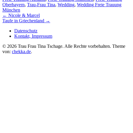
Oberbayern
,
Trau-Frau Tina
,
Wedding
,
Wedding Freie Trauung
München
←
Nicole & Marcel
Taufe in Griechenland
→
Datenschutz
Kontakt, Impressum
©
2026 Trau Frau Tina Tschage. Alle Rechte vorbehalten. Theme
von:
chekka.de
.