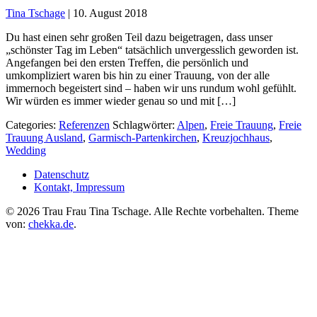
Tina Tschage
|
10. August 2018
Du hast einen sehr großen Teil dazu beigetragen, dass unser
„schönster Tag im Leben“ tatsächlich unvergesslich geworden ist.
Angefangen bei den ersten Treffen, die persönlich und
umkompliziert waren bis hin zu einer Trauung, von der alle
immernoch begeistert sind – haben wir uns rundum wohl gefühlt.
Wir würden es immer wieder genau so und mit […]
Categories:
Referenzen
Schlagwörter:
Alpen
,
Freie Trauung
,
Freie
Trauung Ausland
,
Garmisch-Partenkirchen
,
Kreuzjochhaus
,
Wedding
Datenschutz
Kontakt, Impressum
©
2026 Trau Frau Tina Tschage. Alle Rechte vorbehalten. Theme
von:
chekka.de
.